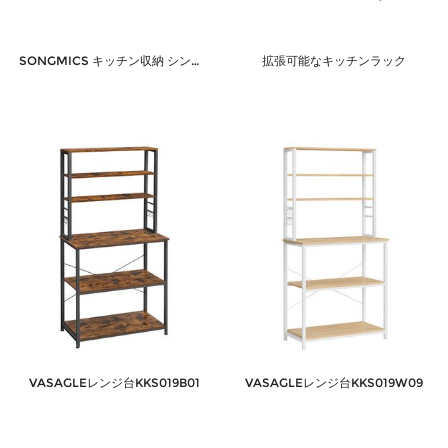
SONGMICS キッチン収納 シンク下ラック 2個セット 調味料ラック プレート デスク隙間収納 収納棚 拡張可能 積み重ね可能 サイドテーブル 省スペース KCS01SV
拡張可能なキッチンラック
VASAGLEレンジ台KKS019B01
VASAGLEレンジ台KKS019W09