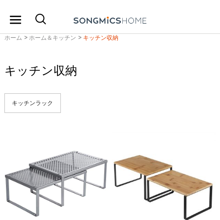
ホーム
>
ホーム＆キッチン
>
キッチン収納
キッチン収納
キッチンラック