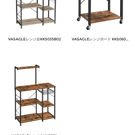
VASAGLEレンジ台KKS035B02
VASAGLEレンジボード KKS060B01