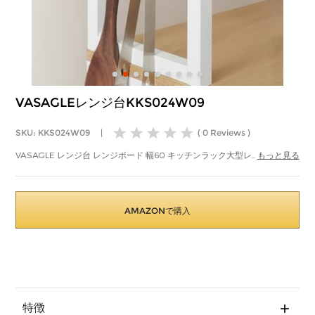
VASAGLEレンジ台KKS024W09
SKU: KKS024W09
|
( 0 Reviews )
VASAGLE レンジ台 レンジボード 幅60 キッチンラック大型レンジ対応 高
...
もっと見る
耐荷設計 可動棚 高さ167cm シンプル 北欧 電子レンジ ボード 収納 食器棚
6個Ｓ字ラックを付きKKS024W09
AMAZONで購入
特徴