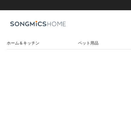
ホーム＆キッチン
ペット用品
テーブル
リビング収納
キャットタワー
サイドテーブル
キューブ収納ラック
ペットケージ
センターテーブル
ジュエリー＆腕時計ケース
パソコンデスク
オープンラック
ペットサークル
本棚・書架
衣類収納
折りたたみ収納ベンチ
ペットキャリーバッグ
ハンガー
ゴミ箱
ハンガーラック