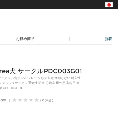
|
お勧め商品
新着
ヴィンテージ風家具特集
drea犬 サークルPDC003G01
 犬 サークル 八角形 PVCフレーム 頑丈安定 変形しない 耐久性
 メッシュサークル 通気性 防水 分娩室 屋外用 室内用 犬
 PDC003G01
3G01
|
( 0 評価 )
れ