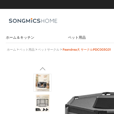
ホーム＆キッチン
ペット用品
ホーム
>
ペット用品
>
ペットサークル
>
Feandrea犬 サークルPDC003G01
テーブル
リビング収納
キャットタワー
サイドテーブル
キューブ収納ラック
ペットケージ
センターテーブル
ジュエリー＆腕時計ケース
パソコンデスク
オープンラック
ペットサークル
本棚・書架
衣類収納
折りたたみ収納ベンチ
ペットキャリーバッグ
ハンガー
ゴミ箱
ハンガーラック