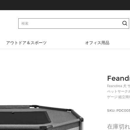
アウトドア＆スポーツ
オフィス用品
ダンベル
オフィスチェア
Fean
自転車メンテナンススタ
カウンターチェア
Feandrea
ンド
ペットサークル
パソコンデスク
ゲージ 組立簡単
SKU: PDC00
在庫切