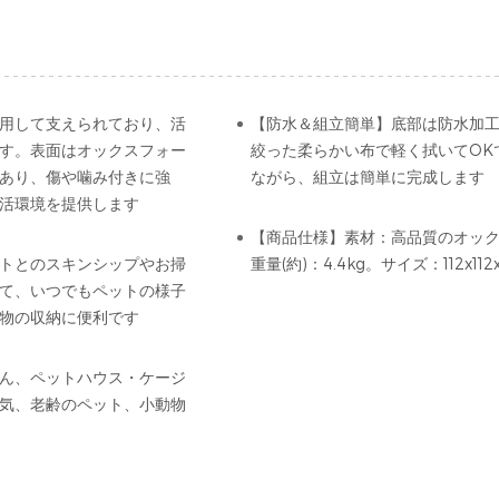
使用して支えられており、活
【防水＆組立簡単】底部は防水加
す。表面はオックスフォー
絞った柔らかい布で軽く拭いてOK
あり、傷や噛み付きに強
ながら、組立は簡単に完成します
活環境を提供します
【商品仕様】素材：高品質のオック
トとのスキンシップやお掃
重量(約)：4.4kg。サイズ：112x112
て、いつでもペットの様子
物の収納に便利です
ん、ペットハウス・ケージ
気、老齢のペット、小動物