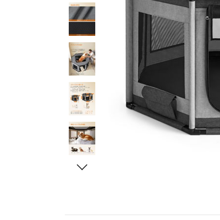
キッチン収納
ペットベッド＆クッシ
タンス＆チェスト
ン
キッチンラック
玄関収納
猫用食器・ボウル
傘立て
シューズラック